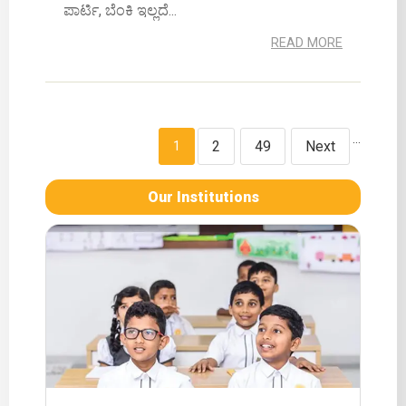
ಪಾರ್ಟಿ, ಬೆಂಕಿ ಇಲ್ಲದೆ...
READ MORE
…
2
49
Next
1
Our Institutions