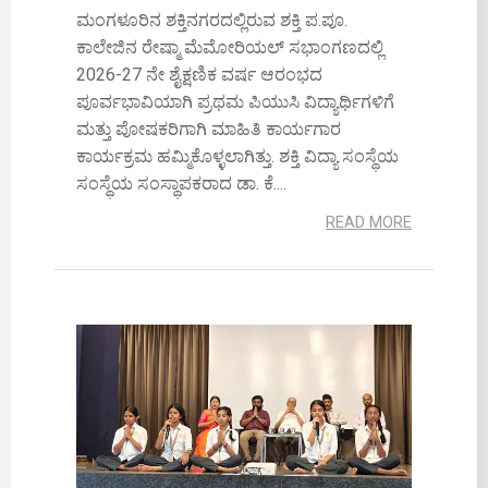
ಮಂಗಳೂರಿನ ಶಕ್ತಿನಗರದಲ್ಲಿರುವ ಶಕ್ತಿ ಪ.ಪೂ.
ಕಾಲೇಜಿನ ರೇಷ್ಮಾ ಮೆಮೋರಿಯಲ್ ಸಭಾಂಗಣದಲ್ಲಿ
2026-27 ನೇ ಶೈಕ್ಷಣಿಕ ವರ್ಷ ಆರಂಭದ
ಪೂರ್ವಭಾವಿಯಾಗಿ ಪ್ರಥಮ ಪಿಯುಸಿ ವಿದ್ಯಾರ್ಥಿಗಳಿಗೆ
ಮತ್ತು ಪೋಷಕರಿಗಾಗಿ ಮಾಹಿತಿ ಕಾರ್ಯಗಾರ
ಕಾರ್ಯಕ್ರಮ ಹಮ್ಮಿಕೊಳ್ಳಲಾಗಿತ್ತು. ಶಕ್ತಿ ವಿದ್ಯಾ ಸಂಸ್ಥೆಯ
ಸಂಸ್ಥೆಯ ಸಂಸ್ಥಾಪಕರಾದ ಡಾ. ಕೆ....
READ MORE