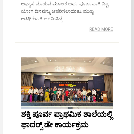
ಅಭ್ಯಾಸ ಮಾಡುವ ಮೂಲಕ ಅರ್ಥ ಪೂರ್ಣವಾಗಿ ವಿಶ್ವ
ಯೋಗ ದಿನವನ್ನು ಆಚರಿಸಲಾಯಿತು. ಮುಖ್ಯ
ಅತಿಥಿಗಳಾಗಿ ಆಗಮಿಸಿದ್ದ...
READ MORE
ಶಕ್ತಿ ಪೂರ್ವ ಪ್ರಾಥಮಿಕ ಶಾಲೆಯಲ್ಲಿ
ಫಾದರ್‍ಸ್ ಡೇ ಕಾರ್ಯಕ್ರಮ