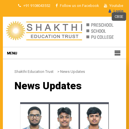
+91 9108043552
Follow us on Facebook
Youtube
Login
CBSE
Shakthi Education Trust
>
News Updates
News Updates