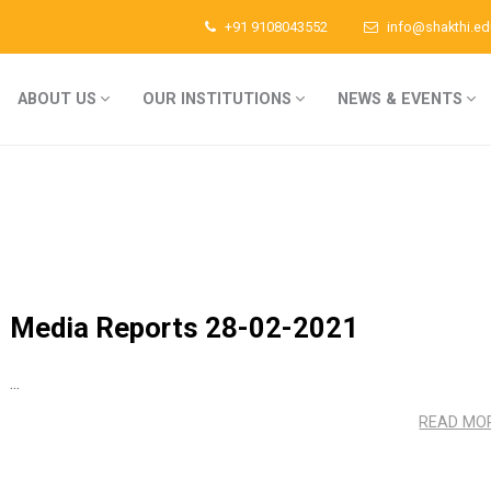
+91 9108043552
info@shakthi.ed
ABOUT US
OUR INSTITUTIONS
NEWS & EVENTS
Media Reports 28-02-2021
...
READ MO
Sri Gopalakrishna Temple
Shakthi Presch