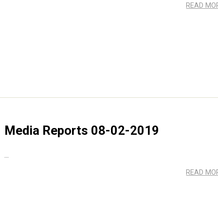
READ MO
Media Reports 08-02-2019
...
READ MO